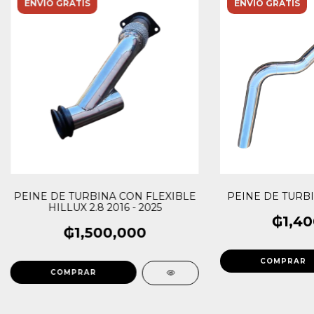
ENVÍO GRATIS
ENVÍO GRATIS
PEINE DE TURBINA CON FLEXIBLE
PEINE DE TURBI
HILLUX 2.8 2016 - 2025
₲1,40
₲1,500,000