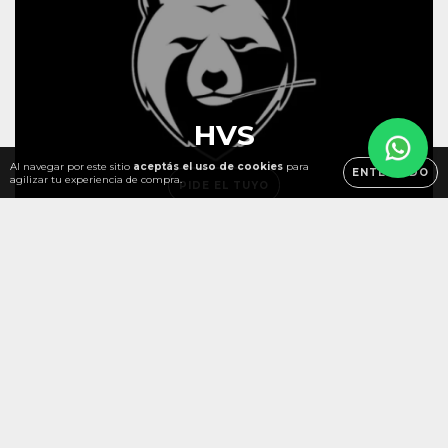
HVS
Al navegar por este sitio
aceptás el uso de cookies
para
ENTENDIDO
agilizar tu experiencia de compra.
PIDE EL TUYO